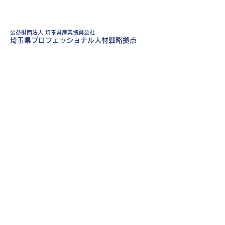
公益財団法人 埼玉県産業振興公社
​埼玉県プロフェッショナル人材戦略拠点
〒330-8669 埼玉県さいたま市大宮区桜木町1-7-5
ソニックシティビル10階（ＪＲ大宮駅西口より徒歩5分）
TEL:
048-647-4075
FAX:
048-645-3286
E-mail:projinzai@saitama-j.or.jp