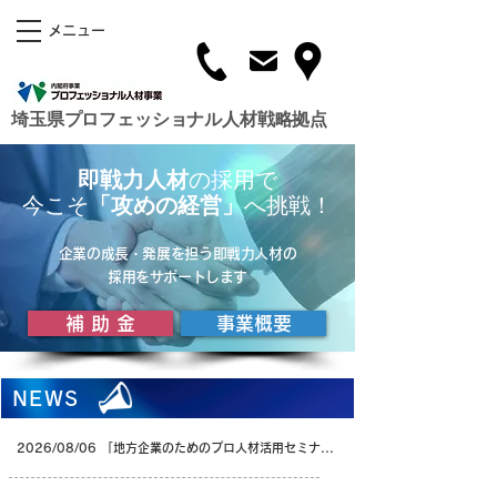
メニュー
埼玉県プロフェッショナル人材戦略拠点
即戦力人材
の採用で
​今こそ
「攻めの経営」
へ挑戦！
企業の成長・発展を担う即戦力人材の
採用をサポートします
補 助 金
事業概要
NEWS
2026/08/06 「地方企業のためのプロ人材活用セミナー2026」を開催します