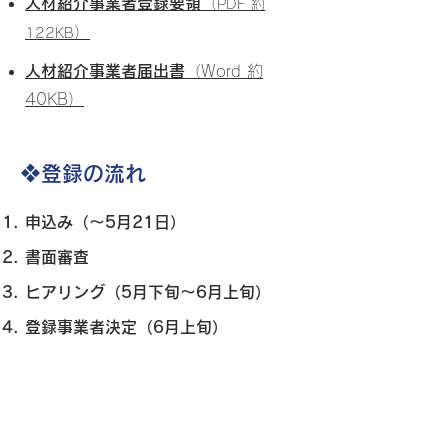
人材紹介事業者登録要領
（
PDF
約
）
122KB
人材紹介事
業者届出書
（Word 約
40KB）
❖登録の流れ
申込み（〜5月21日）
書面審査
ヒアリング（5月下旬～6月上旬）
登録事業者決定（6月上旬）