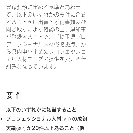
登録要領に定める基準とあわせ
て、以下のいずれかの要件に合致
することを届出書と添付書類及び
聞き取りにより確認の上、県知事
が登録することで、「埼玉県プロ
フェッショナル人材戦略拠点」か
ら県内中小企業のプロフェッショ
ナル人材ニーズの提供を受ける仕
組みとなっています。
要 件
以下のいずれかに該当すること
プロフェッショナル人材
の
成約
(
※
1)
実績
が20件以上
あること（他
(※2)