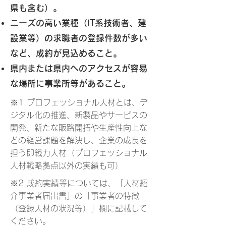
県も含む
）。
ニーズの高い業種（IT系技術者、建
設業等）の求職者の登録件数が多い
など、成約
が
見込めること。
県内または県内へのアクセスが容易
な場所に事業所等があること。
※1 プロフェッショナル人材とは、デ
ジタル化の推進、新製品やサービスの
開発、新たな販路開拓や生産性向上な
どの経営課
題を解決し、企業の成長を
担う即戦力人材（プロフェッショナル
人材戦略拠点以外の実績も可）
※2 成約実績等については、「人材紹
介事業者届出書」の「事業者の特徴
（登録人材の状況等）」欄に記載して
ください。